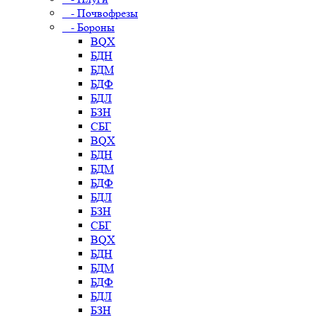
- Почвофрезы
- Бороны
BQX
БДН
БДМ
БДФ
БДЛ
БЗН
СБГ
BQX
БДН
БДМ
БДФ
БДЛ
БЗН
СБГ
BQX
БДН
БДМ
БДФ
БДЛ
БЗН