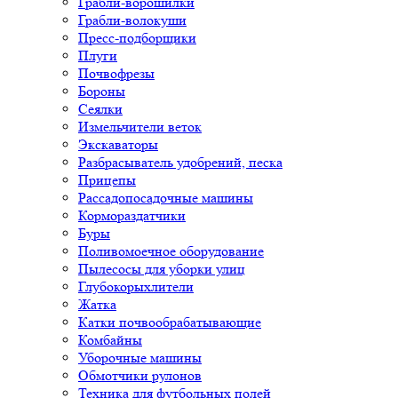
Грабли-ворошилки
Грабли-волокуши
Пресс-подборщики
Плуги
Почвофрезы
Бороны
Сеялки
Измельчители веток
Экскаваторы
Разбрасыватель удобрений, песка
Прицепы
Рассадопосадочные машины
Кормораздатчики
Буры
Поливомоечное оборудование
Пылесосы для уборки улиц
Глубокорыхлители
Жатка
Катки почвообрабатывающие
Комбайны
Уборочные машины
Обмотчики рулонов
Техника для футбольных полей