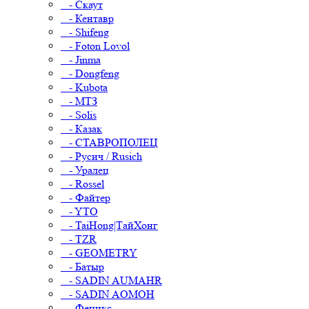
- Скаут
- Кентавр
- Shifeng
- Foton Lovol
- Jinma
- Dongfeng
- Kubota
- МТЗ
- Solis
- Казак
- СТАВРОПОЛЕЦ
- Русич / Rusich
- Уралец
- Rossel
- Файтер
- YTO
- TaiHong|ТайХонг
- TZR
- GEOMETRY
- Батыр
- SADIN AUMAHR
- SADIN AOMOH
- Феникс