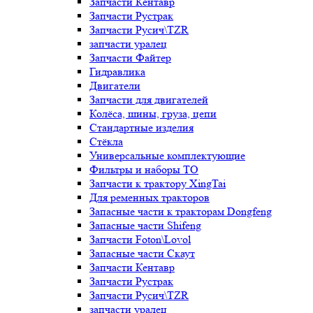
Запчасти Кентавр
Запчасти Рустрак
Запчасти Русич\TZR
запчасти уралец
Запчасти Файтер
Гидравлика
Двигатели
Запчасти для двигателей
Колёса, шины, груза, цепи
Стандартные изделия
Стёкла
Универсальные комплектующие
Фильтры и наборы ТО
Запчасти к трактору XingTai
Для ременных тракторов
Запасные части к тракторам Dongfeng
Запасные части Shifeng
Запчасти Foton\Lovol
Запасные части Скаут
Запчасти Кентавр
Запчасти Рустрак
Запчасти Русич\TZR
запчасти уралец