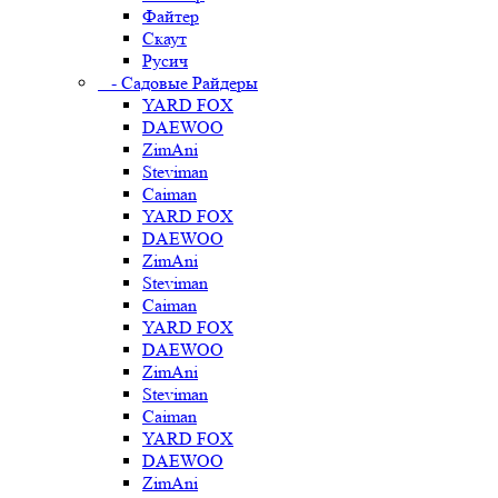
Файтер
Скаут
Русич
- Садовые Райдеры
YARD FOX
DAEWOO
ZimAni
Steviman
Caiman
YARD FOX
DAEWOO
ZimAni
Steviman
Caiman
YARD FOX
DAEWOO
ZimAni
Steviman
Caiman
YARD FOX
DAEWOO
ZimAni