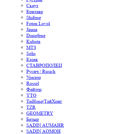
Скаут
Кентавр
Shifeng
Foton Lovol
Jinma
Dongfeng
Kubota
МТЗ
Solis
Казак
СТАВРОПОЛЕЦ
Русич / Rusich
Уралец
Rossel
Файтер
YTO
TaiHong|ТайХонг
TZR
GEOMETRY
Батыр
SADIN AUMAHR
SADIN AOMOH