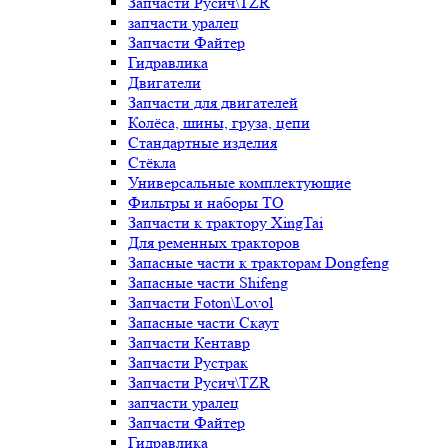
Запчасти Русич\TZR
запчасти уралец
Запчасти Файтер
Гидравлика
Двигатели
Запчасти для двигателей
Колёса, шины, груза, цепи
Стандартные изделия
Стёкла
Универсальные комплектующие
Фильтры и наборы ТО
Запчасти к трактору XingTai
Для ременных тракторов
Запасные части к тракторам Dongfeng
Запасные части Shifeng
Запчасти Foton\Lovol
Запасные части Скаут
Запчасти Кентавр
Запчасти Рустрак
Запчасти Русич\TZR
запчасти уралец
Запчасти Файтер
Гидравлика