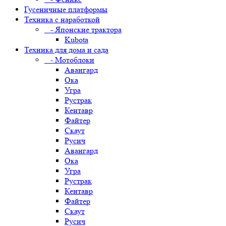
Гусеничные платформы
Техника с наработкой
- Японские трактора
Kubota
Техника для дома и сада
- Мотоблоки
Авангард
Ока
Угра
Рустрак
Кентавр
Файтер
Скаут
Русич
Авангард
Ока
Угра
Рустрак
Кентавр
Файтер
Скаут
Русич