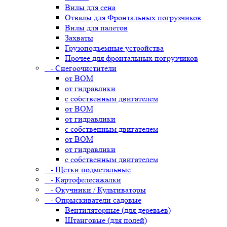
Вилы для сена
Отвалы для Фронтальных погрузчиков
Вилы для палетов
Захваты
Грузоподъемные устройства
Прочее для фронтальных погрузчиков
- Снегоочистители
от ВОМ
от гидравлики
с собственным двигателем
от ВОМ
от гидравлики
с собственным двигателем
от ВОМ
от гидравлики
с собственным двигателем
- Щётки подметальные
- Картофелесажалки
- Окучники / Культиваторы
- Опрыскиватели садовые
Вентиляторные (для деревьев)
Штанговые (для полей)