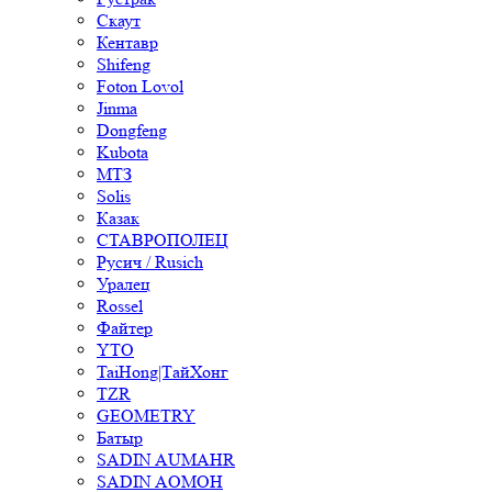
Скаут
Кентавр
Shifeng
Foton Lovol
Jinma
Dongfeng
Kubota
МТЗ
Solis
Казак
СТАВРОПОЛЕЦ
Русич / Rusich
Уралец
Rossel
Файтер
YTO
TaiHong|ТайХонг
TZR
GEOMETRY
Батыр
SADIN AUMAHR
SADIN AOMOH