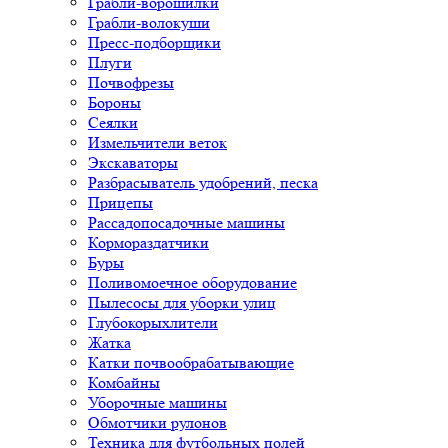
Грабли-ворошилки
Грабли-волокуши
Пресс-подборщики
Плуги
Почвофрезы
Бороны
Сеялки
Измельчители веток
Экскаваторы
Разбрасыватель удобрений, песка
Прицепы
Рассадопосадочные машины
Кормораздатчики
Буры
Поливомоечное оборудование
Пылесосы для уборки улиц
Глубокорыхлители
Жатка
Катки почвообрабатывающие
Комбайны
Уборочные машины
Обмотчики рулонов
Техника для футбольных полей