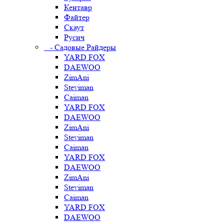
Кентавр
Файтер
Скаут
Русич
- Садовые Райдеры
YARD FOX
DAEWOO
ZimAni
Steviman
Caiman
YARD FOX
DAEWOO
ZimAni
Steviman
Caiman
YARD FOX
DAEWOO
ZimAni
Steviman
Caiman
YARD FOX
DAEWOO