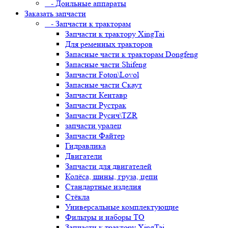
- Доильные аппараты
Заказать запчасти
- Запчасти к тракторам
Запчасти к трактору XingTai
Для ременных тракторов
Запасные части к тракторам Dongfeng
Запасные части Shifeng
Запчасти Foton\Lovol
Запасные части Скаут
Запчасти Кентавр
Запчасти Рустрак
Запчасти Русич\TZR
запчасти уралец
Запчасти Файтер
Гидравлика
Двигатели
Запчасти для двигателей
Колёса, шины, груза, цепи
Стандартные изделия
Стёкла
Универсальные комплектующие
Фильтры и наборы ТО
Запчасти к трактору XingTai