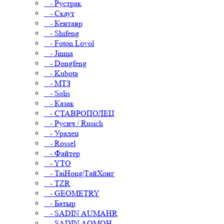
- Рустрак
- Скаут
- Кентавр
- Shifeng
- Foton Lovol
- Jinma
- Dongfeng
- Kubota
- МТЗ
- Solis
- Казак
- СТАВРОПОЛЕЦ
- Русич / Rusich
- Уралец
- Rossel
- Файтер
- YTO
- TaiHong|ТайХонг
- TZR
- GEOMETRY
- Батыр
- SADIN AUMAHR
- SADIN AOMOH