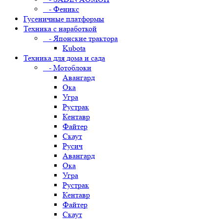
- Феникс
Гусеничные платформы
Техника с наработкой
- Японские трактора
Kubota
Техника для дома и сада
- Мотоблоки
Авангард
Ока
Угра
Рустрак
Кентавр
Файтер
Скаут
Русич
Авангард
Ока
Угра
Рустрак
Кентавр
Файтер
Скаут