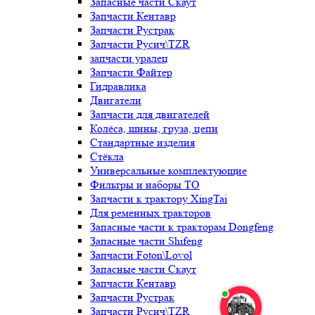
Запасные части Скаут
Запчасти Кентавр
Запчасти Рустрак
Запчасти Русич\TZR
запчасти уралец
Запчасти Файтер
Гидравлика
Двигатели
Запчасти для двигателей
Колёса, шины, груза, цепи
Стандартные изделия
Стёкла
Универсальные комплектующие
Фильтры и наборы ТО
Запчасти к трактору XingTai
Для ременных тракторов
Запасные части к тракторам Dongfeng
Запасные части Shifeng
Запчасти Foton\Lovol
Запасные части Скаут
Запчасти Кентавр
Запчасти Рустрак
Запчасти Русич\TZR