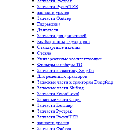
Запчасти Рустрак
Запчасти Русич\TZR
запчасти уралец
Запчасти Файтер
Гидравлика
Двигатели
Запчасти для двигателей
Колёса, шины, груза, цепи
Стандартные изделия
Стёкла
Универсальные комплектующие
Фильтры и наборы ТО
Запчасти к трактору XingTai
Для ременных тракторов
Запасные части к тракторам Dongfeng
Запасные части Shifeng
Запчасти Foton\Lovol
Запасные части Скаут
Запчасти Кентавр
Запчасти Рустрак
Запчасти Русич\TZR
запчасти уралец
Запчасти Файтер