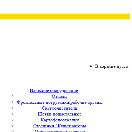
В корзине пусто!
Навесное оборудование
Отвалы
Фронтальные погрузчики/рабочие органы
Снегоочистители
Щётки подметальные
Картофелесажалки
Окучники / Культиваторы
Опрыскиватели садовые