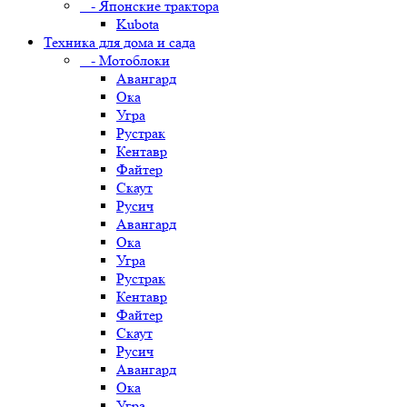
- Японские трактора
Kubota
Техника для дома и сада
- Мотоблоки
Авангард
Ока
Угра
Рустрак
Кентавр
Файтер
Скаут
Русич
Авангард
Ока
Угра
Рустрак
Кентавр
Файтер
Скаут
Русич
Авангард
Ока
Угра