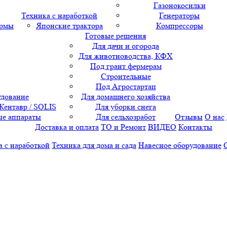
Газонокосилки
Техника с наработкой
Генераторы
ормы
Японские трактора
Компрессоры
Готовые решения
Для дачи и огорода
Для животноводства, КФХ
Под грант фермерам
Строительные
Под Агростартап
удование
Для домашнего хозяйства
 Кентавр / SOLIS
Для уборки снега
е аппараты
Для сельхозработ
Отзывы
О нас
Доставка и оплата
ТО и Ремонт
ВИДЕО
Контакты
а с наработкой
Техника для дома и сада
Навесное оборудование