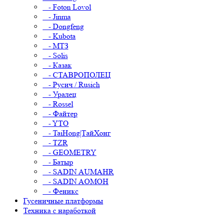
- Foton Lovol
- Jinma
- Dongfeng
- Kubota
- МТЗ
- Solis
- Казак
- СТАВРОПОЛЕЦ
- Русич / Rusich
- Уралец
- Rossel
- Файтер
- YTO
- TaiHong|ТайХонг
- TZR
- GEOMETRY
- Батыр
- SADIN AUMAHR
- SADIN AOMOH
- Феникс
Гусеничные платформы
Техника с наработкой