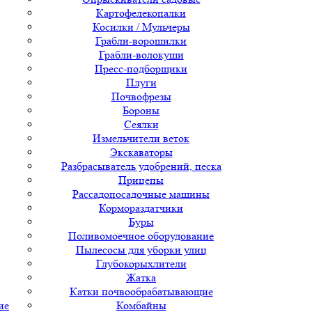
Картофелекопалки
Косилки / Мульчеры
Грабли-ворошилки
Грабли-волокуши
Пресс-подборщики
Плуги
Почвофрезы
Бороны
Сеялки
Измельчители веток
Экскаваторы
Разбрасыватель удобрений, песка
Прицепы
Рассадопосадочные машины
Кормораздатчики
Буры
Поливомоечное оборудование
Пылесосы для уборки улиц
Глубокорыхлители
Жатка
Катки почвообрабатывающие
ие
Комбайны