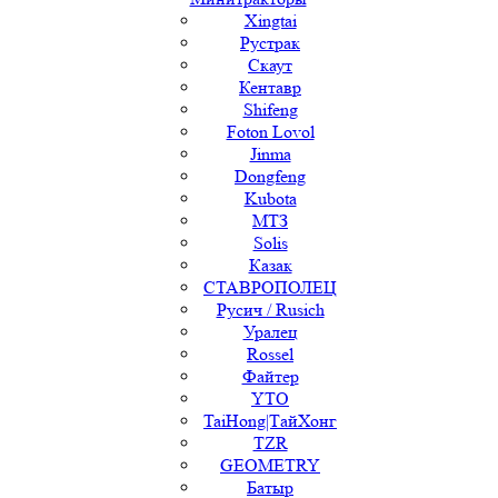
Xingtai
Рустрак
Скаут
Кентавр
Shifeng
Foton Lovol
Jinma
Dongfeng
Kubota
МТЗ
Solis
Казак
СТАВРОПОЛЕЦ
Русич / Rusich
Уралец
Rossel
Файтер
YTO
TaiHong|ТайХонг
TZR
GEOMETRY
Батыр