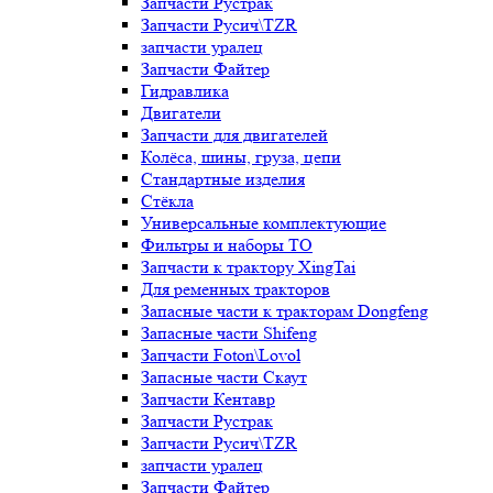
Запчасти Рустрак
Запчасти Русич\TZR
запчасти уралец
Запчасти Файтер
Гидравлика
Двигатели
Запчасти для двигателей
Колёса, шины, груза, цепи
Стандартные изделия
Стёкла
Универсальные комплектующие
Фильтры и наборы ТО
Запчасти к трактору XingTai
Для ременных тракторов
Запасные части к тракторам Dongfeng
Запасные части Shifeng
Запчасти Foton\Lovol
Запасные части Скаут
Запчасти Кентавр
Запчасти Рустрак
Запчасти Русич\TZR
запчасти уралец
Запчасти Файтер