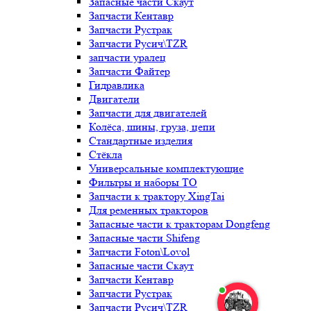
Запасные части Скаут
Запчасти Кентавр
Запчасти Рустрак
Запчасти Русич\TZR
запчасти уралец
Запчасти Файтер
Гидравлика
Двигатели
Запчасти для двигателей
Колёса, шины, груза, цепи
Стандартные изделия
Стёкла
Универсальные комплектующие
Фильтры и наборы ТО
Запчасти к трактору XingTai
Для ременных тракторов
Запасные части к тракторам Dongfeng
Запасные части Shifeng
Запчасти Foton\Lovol
Запасные части Скаут
Запчасти Кентавр
Запчасти Рустрак
Запчасти Русич\TZR