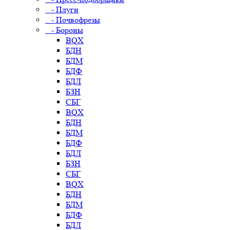
- Плуги
- Почвофрезы
- Бороны
BQX
БДН
БДМ
БДФ
БДЛ
БЗН
СБГ
BQX
БДН
БДМ
БДФ
БДЛ
БЗН
СБГ
BQX
БДН
БДМ
БДФ
БДЛ