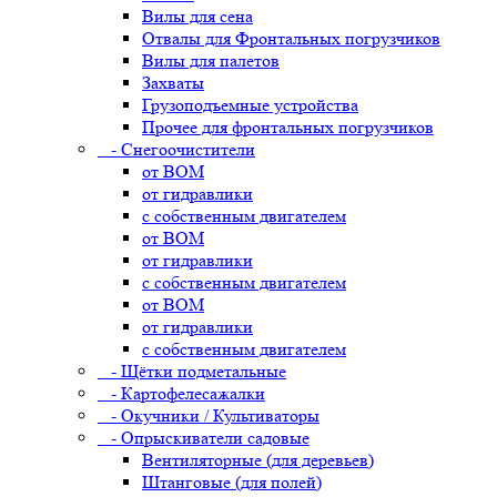
Вилы для сена
Отвалы для Фронтальных погрузчиков
Вилы для палетов
Захваты
Грузоподъемные устройства
Прочее для фронтальных погрузчиков
- Снегоочистители
от ВОМ
от гидравлики
с собственным двигателем
от ВОМ
от гидравлики
с собственным двигателем
от ВОМ
от гидравлики
с собственным двигателем
- Щётки подметальные
- Картофелесажалки
- Окучники / Культиваторы
- Опрыскиватели садовые
Вентиляторные (для деревьев)
Штанговые (для полей)