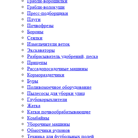
Грабли-ворошилки
Грабли-волокуши
Пресс-подборщики
Плуги
Почвофрезы
Бороны
Сеялки
Измельчители веток
Экскаваторы
Разбрасыватель удобрений, песка
Прицепы
Рассадопосадочные машины
Кормораздатчики
Буры
Поливомоечное оборудование
Пылесосы для уборки улиц
Глубокорыхлители
Жатка
Катки почвообрабатывающие
Комбайны
Уборочные машины
Обмотчики рулонов
Техника для футбольных полей