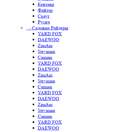
Кентавр
Файтер
Скаут
Русич
- Садовые Райдеры
YARD FOX
DAEWOO
ZimAni
Steviman
Caiman
YARD FOX
DAEWOO
ZimAni
Steviman
Caiman
YARD FOX
DAEWOO
ZimAni
Steviman
Caiman
YARD FOX
DAEWOO