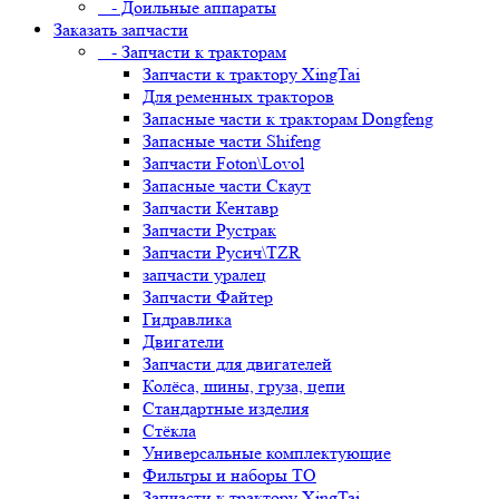
- Доильные аппараты
Заказать запчасти
- Запчасти к тракторам
Запчасти к трактору XingTai
Для ременных тракторов
Запасные части к тракторам Dongfeng
Запасные части Shifeng
Запчасти Foton\Lovol
Запасные части Скаут
Запчасти Кентавр
Запчасти Рустрак
Запчасти Русич\TZR
запчасти уралец
Запчасти Файтер
Гидравлика
Двигатели
Запчасти для двигателей
Колёса, шины, груза, цепи
Стандартные изделия
Стёкла
Универсальные комплектующие
Фильтры и наборы ТО
Запчасти к трактору XingTai