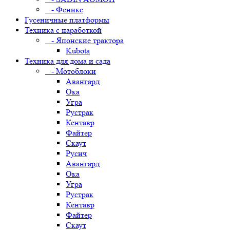
- Феникс
Гусеничные платформы
Техника с наработкой
- Японские трактора
Kubota
Техника для дома и сада
- Мотоблоки
Авангард
Ока
Угра
Рустрак
Кентавр
Файтер
Скаут
Русич
Авангард
Ока
Угра
Рустрак
Кентавр
Файтер
Скаут