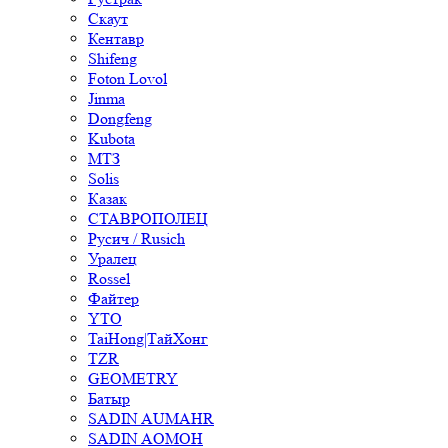
Скаут
Кентавр
Shifeng
Foton Lovol
Jinma
Dongfeng
Kubota
МТЗ
Solis
Казак
СТАВРОПОЛЕЦ
Русич / Rusich
Уралец
Rossel
Файтер
YTO
TaiHong|ТайХонг
TZR
GEOMETRY
Батыр
SADIN AUMAHR
SADIN AOMOH