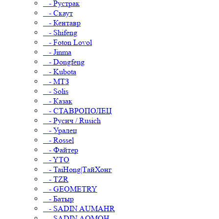
- Рустрак
- Скаут
- Кентавр
- Shifeng
- Foton Lovol
- Jinma
- Dongfeng
- Kubota
- МТЗ
- Solis
- Казак
- СТАВРОПОЛЕЦ
- Русич / Rusich
- Уралец
- Rossel
- Файтер
- YTO
- TaiHong|ТайХонг
- TZR
- GEOMETRY
- Батыр
- SADIN AUMAHR
- SADIN AOMOH