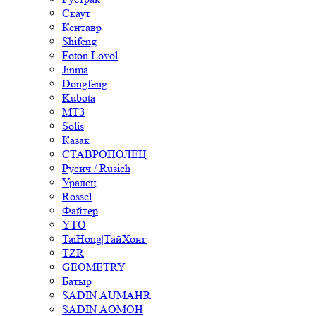
Скаут
Кентавр
Shifeng
Foton Lovol
Jinma
Dongfeng
Kubota
МТЗ
Solis
Казак
СТАВРОПОЛЕЦ
Русич / Rusich
Уралец
Rossel
Файтер
YTO
TaiHong|ТайХонг
TZR
GEOMETRY
Батыр
SADIN AUMAHR
SADIN AOMOH