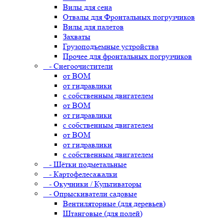
Вилы для сена
Отвалы для Фронтальных погрузчиков
Вилы для палетов
Захваты
Грузоподъемные устройства
Прочее для фронтальных погрузчиков
- Снегоочистители
от ВОМ
от гидравлики
с собственным двигателем
от ВОМ
от гидравлики
с собственным двигателем
от ВОМ
от гидравлики
с собственным двигателем
- Щётки подметальные
- Картофелесажалки
- Окучники / Культиваторы
- Опрыскиватели садовые
Вентиляторные (для деревьев)
Штанговые (для полей)