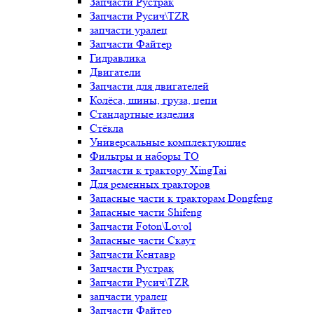
Запчасти Рустрак
Запчасти Русич\TZR
запчасти уралец
Запчасти Файтер
Гидравлика
Двигатели
Запчасти для двигателей
Колёса, шины, груза, цепи
Стандартные изделия
Стёкла
Универсальные комплектующие
Фильтры и наборы ТО
Запчасти к трактору XingTai
Для ременных тракторов
Запасные части к тракторам Dongfeng
Запасные части Shifeng
Запчасти Foton\Lovol
Запасные части Скаут
Запчасти Кентавр
Запчасти Рустрак
Запчасти Русич\TZR
запчасти уралец
Запчасти Файтер