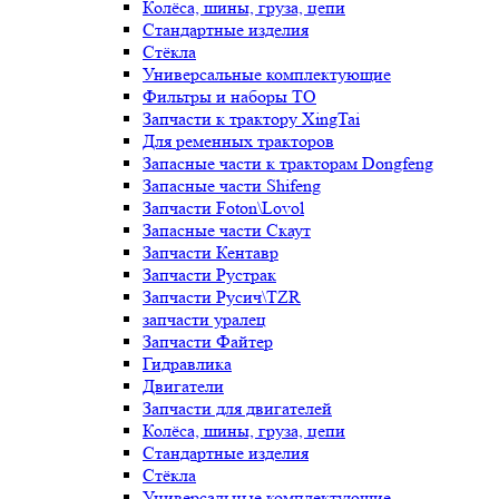
Колёса, шины, груза, цепи
Стандартные изделия
Стёкла
Универсальные комплектующие
Фильтры и наборы ТО
Запчасти к трактору XingTai
Для ременных тракторов
Запасные части к тракторам Dongfeng
Запасные части Shifeng
Запчасти Foton\Lovol
Запасные части Скаут
Запчасти Кентавр
Запчасти Рустрак
Запчасти Русич\TZR
запчасти уралец
Запчасти Файтер
Гидравлика
Двигатели
Запчасти для двигателей
Колёса, шины, груза, цепи
Стандартные изделия
Стёкла
Универсальные комплектующие