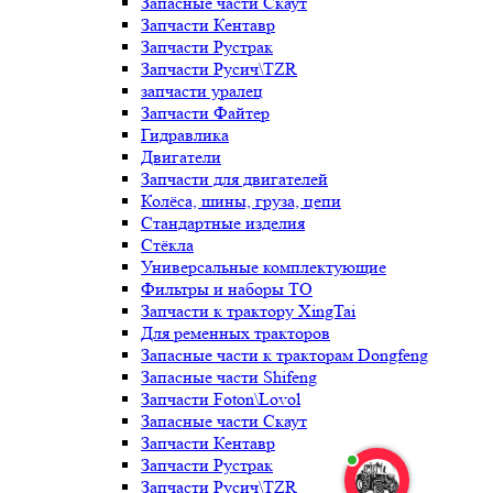
Запасные части Скаут
Запчасти Кентавр
Запчасти Рустрак
Запчасти Русич\TZR
запчасти уралец
Запчасти Файтер
Гидравлика
Двигатели
Запчасти для двигателей
Колёса, шины, груза, цепи
Стандартные изделия
Стёкла
Универсальные комплектующие
Фильтры и наборы ТО
Запчасти к трактору XingTai
Для ременных тракторов
Запасные части к тракторам Dongfeng
Запасные части Shifeng
Запчасти Foton\Lovol
Запасные части Скаут
Запчасти Кентавр
Запчасти Рустрак
Запчасти Русич\TZR