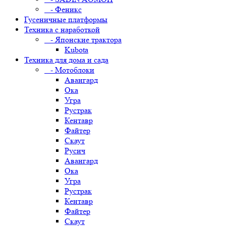
- Феникс
Гусеничные платформы
Техника с наработкой
- Японские трактора
Kubota
Техника для дома и сада
- Мотоблоки
Авангард
Ока
Угра
Рустрак
Кентавр
Файтер
Скаут
Русич
Авангард
Ока
Угра
Рустрак
Кентавр
Файтер
Скаут