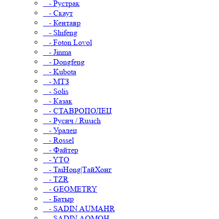
- Рустрак
- Скаут
- Кентавр
- Shifeng
- Foton Lovol
- Jinma
- Dongfeng
- Kubota
- МТЗ
- Solis
- Казак
- СТАВРОПОЛЕЦ
- Русич / Rusich
- Уралец
- Rossel
- Файтер
- YTO
- TaiHong|ТайХонг
- TZR
- GEOMETRY
- Батыр
- SADIN AUMAHR
- SADIN AOMOH