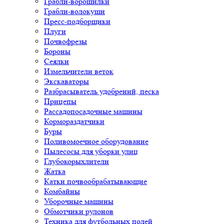
Грабли-ворошилки
Грабли-волокуши
Пресс-подборщики
Плуги
Почвофрезы
Бороны
Сеялки
Измельчители веток
Экскаваторы
Разбрасыватель удобрений, песка
Прицепы
Рассадопосадочные машины
Кормораздатчики
Буры
Поливомоечное оборудование
Пылесосы для уборки улиц
Глубокорыхлители
Жатка
Катки почвообрабатывающие
Комбайны
Уборочные машины
Обмотчики рулонов
Техника для футбольных полей