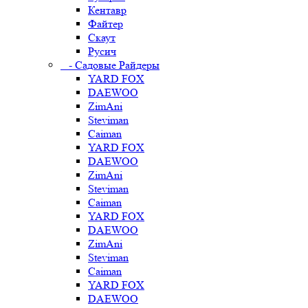
Кентавр
Файтер
Скаут
Русич
- Садовые Райдеры
YARD FOX
DAEWOO
ZimAni
Steviman
Caiman
YARD FOX
DAEWOO
ZimAni
Steviman
Caiman
YARD FOX
DAEWOO
ZimAni
Steviman
Caiman
YARD FOX
DAEWOO