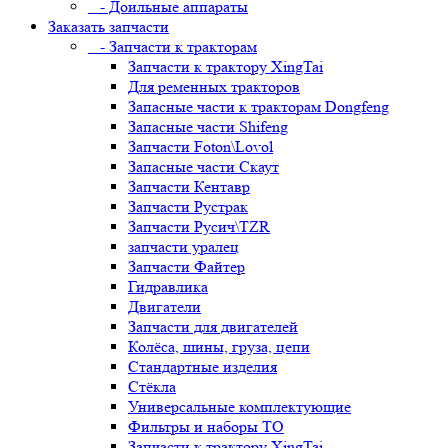
- Доильные аппараты
Заказать запчасти
- Запчасти к тракторам
Запчасти к трактору XingTai
Для ременных тракторов
Запасные части к тракторам Dongfeng
Запасные части Shifeng
Запчасти Foton\Lovol
Запасные части Скаут
Запчасти Кентавр
Запчасти Рустрак
Запчасти Русич\TZR
запчасти уралец
Запчасти Файтер
Гидравлика
Двигатели
Запчасти для двигателей
Колёса, шины, груза, цепи
Стандартные изделия
Стёкла
Универсальные комплектующие
Фильтры и наборы ТО
Запчасти к трактору XingTai