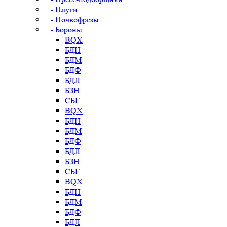
- Плуги
- Почвофрезы
- Бороны
BQX
БДН
БДМ
БДФ
БДЛ
БЗН
СБГ
BQX
БДН
БДМ
БДФ
БДЛ
БЗН
СБГ
BQX
БДН
БДМ
БДФ
БДЛ