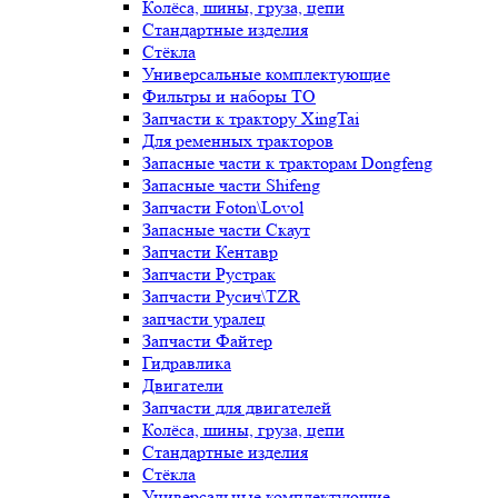
Колёса, шины, груза, цепи
Стандартные изделия
Стёкла
Универсальные комплектующие
Фильтры и наборы ТО
Запчасти к трактору XingTai
Для ременных тракторов
Запасные части к тракторам Dongfeng
Запасные части Shifeng
Запчасти Foton\Lovol
Запасные части Скаут
Запчасти Кентавр
Запчасти Рустрак
Запчасти Русич\TZR
запчасти уралец
Запчасти Файтер
Гидравлика
Двигатели
Запчасти для двигателей
Колёса, шины, груза, цепи
Стандартные изделия
Стёкла
Универсальные комплектующие