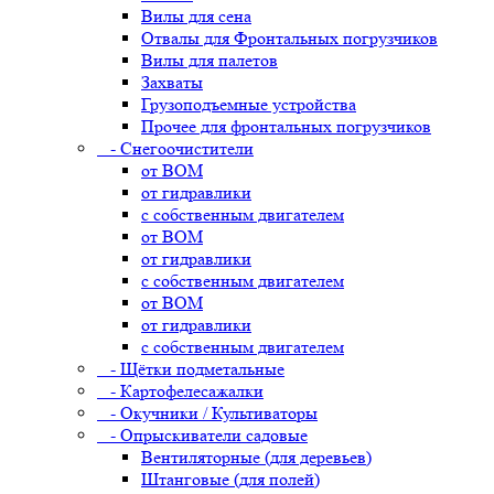
Вилы для сена
Отвалы для Фронтальных погрузчиков
Вилы для палетов
Захваты
Грузоподъемные устройства
Прочее для фронтальных погрузчиков
- Снегоочистители
от ВОМ
от гидравлики
с собственным двигателем
от ВОМ
от гидравлики
с собственным двигателем
от ВОМ
от гидравлики
с собственным двигателем
- Щётки подметальные
- Картофелесажалки
- Окучники / Культиваторы
- Опрыскиватели садовые
Вентиляторные (для деревьев)
Штанговые (для полей)