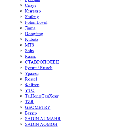
Скаут
Кентавр
Shifeng
Foton Lovol
Jinma
Dongfeng
Kubota
МТЗ
Solis
Казак
СТАВРОПОЛЕЦ
Русич / Rusich
Уралец
Rossel
Файтер
YTO
TaiHong|ТайХонг
TZR
GEOMETRY
Батыр
SADIN AUMAHR
SADIN AOMOH