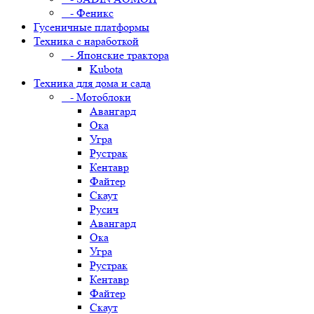
- Феникс
Гусеничные платформы
Техника с наработкой
- Японские трактора
Kubota
Техника для дома и сада
- Мотоблоки
Авангард
Ока
Угра
Рустрак
Кентавр
Файтер
Скаут
Русич
Авангард
Ока
Угра
Рустрак
Кентавр
Файтер
Скаут