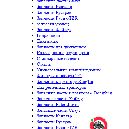
Запасные части Скаут
Запчасти Кентавр
Запчасти Рустрак
Запчасти Русич\TZR
запчасти уралец
Запчасти Файтер
Гидравлика
Двигатели
Запчасти для двигателей
Колёса, шины, груза, цепи
Стандартные изделия
Стёкла
Универсальные комплектующие
Фильтры и наборы ТО
Запчасти к трактору XingTai
Для ременных тракторов
Запасные части к тракторам Dongfeng
Запасные части Shifeng
Запчасти Foton\Lovol
Запасные части Скаут
Запчасти Кентавр
Запчасти Рустрак
Запчасти Русич\TZR