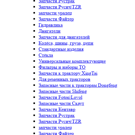
Запчасти Рустрак
Запчасти Русич\TZR
запчасти уралец
Запчасти Файтер
Гидравлика
Двигатели
Запчасти для двигателей
Колёса, шины, груза, цепи
Стандартные изделия
Стёкла
Универсальные комплектующие
Фильтры и наборы ТО
Запчасти к трактору XingTai
Для ременных тракторов
Запасные части к тракторам Dongfeng
Запасные части Shifeng
Запчасти Foton\Lovol
Запасные части Скаут
Запчасти Кентавр
Запчасти Рустрак
Запчасти Русич\TZR
запчасти уралец
Запчасти Файтер