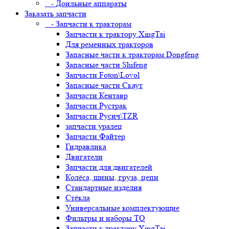
- Доильные аппараты
Заказать запчасти
- Запчасти к тракторам
Запчасти к трактору XingTai
Для ременных тракторов
Запасные части к тракторам Dongfeng
Запасные части Shifeng
Запчасти Foton\Lovol
Запасные части Скаут
Запчасти Кентавр
Запчасти Рустрак
Запчасти Русич\TZR
запчасти уралец
Запчасти Файтер
Гидравлика
Двигатели
Запчасти для двигателей
Колёса, шины, груза, цепи
Стандартные изделия
Стёкла
Универсальные комплектующие
Фильтры и наборы ТО
Запчасти к трактору XingTai