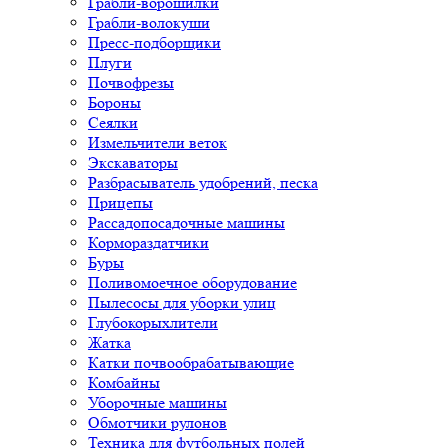
Грабли-ворошилки
Грабли-волокуши
Пресс-подборщики
Плуги
Почвофрезы
Бороны
Сеялки
Измельчители веток
Экскаваторы
Разбрасыватель удобрений, песка
Прицепы
Рассадопосадочные машины
Кормораздатчики
Буры
Поливомоечное оборудование
Пылесосы для уборки улиц
Глубокорыхлители
Жатка
Катки почвообрабатывающие
Комбайны
Уборочные машины
Обмотчики рулонов
Техника для футбольных полей