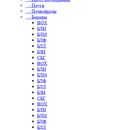
- Плуги
- Почвофрезы
- Бороны
BQX
БДН
БДМ
БДФ
БДЛ
БЗН
СБГ
BQX
БДН
БДМ
БДФ
БДЛ
БЗН
СБГ
BQX
БДН
БДМ
БДФ
БДЛ