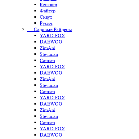
Кентавр
Файтер
Скаут
Русич
- Садовые Райдеры
YARD FOX
DAEWOO
ZimAni
Steviman
Caiman
YARD FOX
DAEWOO
ZimAni
Steviman
Caiman
YARD FOX
DAEWOO
ZimAni
Steviman
Caiman
YARD FOX
DAEWOO