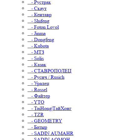
- Рустрак
- Скаут
- Кентавр
- Shifeng
- Foton Lovol
- Jinma
- Dongfeng
- Kubota
- МТЗ
- Solis
- Казак
- СТАВРОПОЛЕЦ
- Русич / Rusich
- Уралец
- Rossel
- Файтер
- YTO
- TaiHong|ТайХонг
- TZR
- GEOMETRY
- Батыр
- SADIN AUMAHR
- SADIN AOMOH