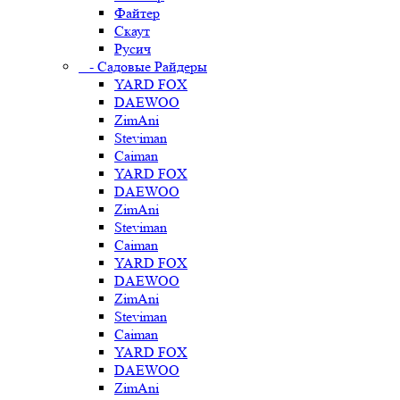
Файтер
Скаут
Русич
- Садовые Райдеры
YARD FOX
DAEWOO
ZimAni
Steviman
Caiman
YARD FOX
DAEWOO
ZimAni
Steviman
Caiman
YARD FOX
DAEWOO
ZimAni
Steviman
Caiman
YARD FOX
DAEWOO
ZimAni