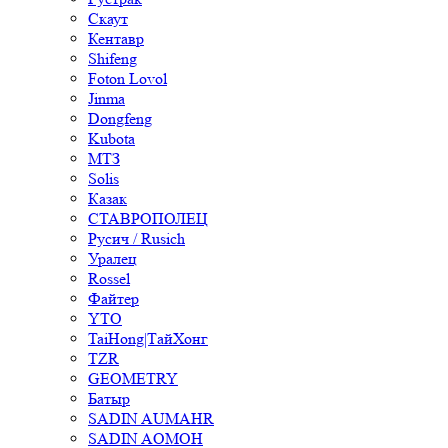
Скаут
Кентавр
Shifeng
Foton Lovol
Jinma
Dongfeng
Kubota
МТЗ
Solis
Казак
СТАВРОПОЛЕЦ
Русич / Rusich
Уралец
Rossel
Файтер
YTO
TaiHong|ТайХонг
TZR
GEOMETRY
Батыр
SADIN AUMAHR
SADIN AOMOH