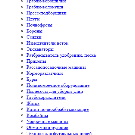
Грабли-ворошилки
Грабли-волокуши
Пресс-подборщики
Плуги
Почвофрезы
Бороны
Сеялки
Измельчители веток
Экскаваторы
Разбрасыватель удобрений, песка
Прицепы
Рассадопосадочные машины
Кормораздатчики
Буры
Поливомоечное оборудование
Пылесосы для уборки улиц
Глубокорыхлители
Жатка
Катки почвообрабатывающие
Комбайны
Уборочные машины
Обмотчики рулонов
Техника для футбольных полей