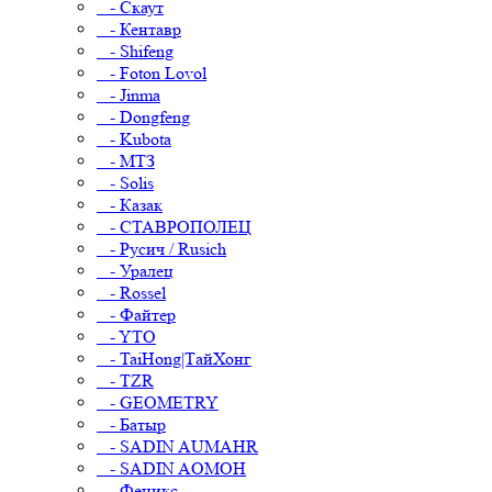
- Скаут
- Кентавр
- Shifeng
- Foton Lovol
- Jinma
- Dongfeng
- Kubota
- МТЗ
- Solis
- Казак
- СТАВРОПОЛЕЦ
- Русич / Rusich
- Уралец
- Rossel
- Файтер
- YTO
- TaiHong|ТайХонг
- TZR
- GEOMETRY
- Батыр
- SADIN AUMAHR
- SADIN AOMOH
- Феникс