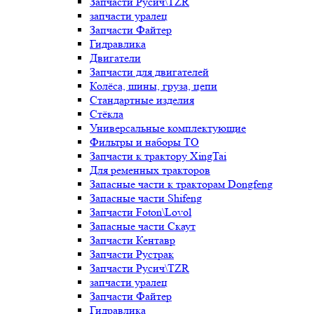
Запчасти Русич\TZR
запчасти уралец
Запчасти Файтер
Гидравлика
Двигатели
Запчасти для двигателей
Колёса, шины, груза, цепи
Стандартные изделия
Стёкла
Универсальные комплектующие
Фильтры и наборы ТО
Запчасти к трактору XingTai
Для ременных тракторов
Запасные части к тракторам Dongfeng
Запасные части Shifeng
Запчасти Foton\Lovol
Запасные части Скаут
Запчасти Кентавр
Запчасти Рустрак
Запчасти Русич\TZR
запчасти уралец
Запчасти Файтер
Гидравлика