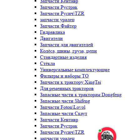
Запчасти Кентавр
Запчасти Рустрак
Запчасти Русич\TZR
запчасти уралец
Запчасти Файтер
Гидравлика
Двигатели
Запчасти для двигателей
Колёса, шины, груза, цепи
Стандартные изделия
Стёкла
Универсальные комплектующие
Фильтры и наборы ТО
Запчасти к трактору XingTai
Для ременных тракторов
Запасные части к тракторам Dongfeng
Запасные части Shifeng
Запчасти Foton\Lovol
Запасные части Скаут
Запчасти Кентавр
Запчасти Рустрак
Запчасти Русич\TZR
запчасти уралец