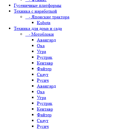
Гусеничные платформы
Техника с наработкой
- Японские трактора
Kubota
Техника для дома и сада
- Мотоблоки
Авангард
Ока
Угра
Рустрак
Кентавр
Файтер
Скаут
Русич
Авангард
Ока
Угра
Рустрак
Кентавр
Файтер
Скаут
Русич