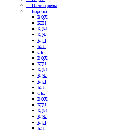
- Почвофрезы
- Бороны
BQX
БДН
БДМ
БДФ
БДЛ
БЗН
СБГ
BQX
БДН
БДМ
БДФ
БДЛ
БЗН
СБГ
BQX
БДН
БДМ
БДФ
БДЛ
БЗН