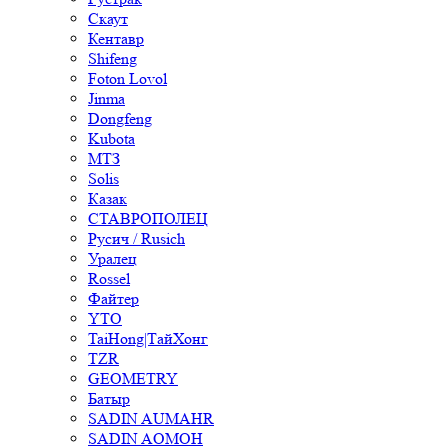
Скаут
Кентавр
Shifeng
Foton Lovol
Jinma
Dongfeng
Kubota
МТЗ
Solis
Казак
СТАВРОПОЛЕЦ
Русич / Rusich
Уралец
Rossel
Файтер
YTO
TaiHong|ТайХонг
TZR
GEOMETRY
Батыр
SADIN AUMAHR
SADIN AOMOH