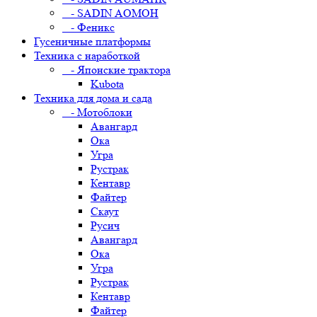
- SADIN AOMOH
- Феникс
Гусеничные платформы
Техника с наработкой
- Японские трактора
Kubota
Техника для дома и сада
- Мотоблоки
Авангард
Ока
Угра
Рустрак
Кентавр
Файтер
Скаут
Русич
Авангард
Ока
Угра
Рустрак
Кентавр
Файтер