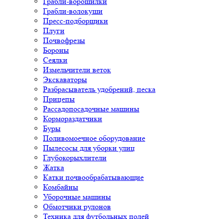
Грабли-ворошилки
Грабли-волокуши
Пресс-подборщики
Плуги
Почвофрезы
Бороны
Сеялки
Измельчители веток
Экскаваторы
Разбрасыватель удобрений, песка
Прицепы
Рассадопосадочные машины
Кормораздатчики
Буры
Поливомоечное оборудование
Пылесосы для уборки улиц
Глубокорыхлители
Жатка
Катки почвообрабатывающие
Комбайны
Уборочные машины
Обмотчики рулонов
Техника для футбольных полей