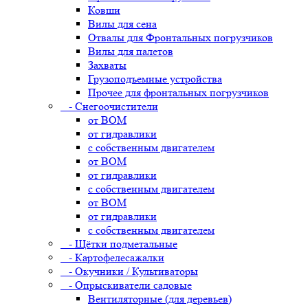
Ковши
Вилы для сена
Отвалы для Фронтальных погрузчиков
Вилы для палетов
Захваты
Грузоподъемные устройства
Прочее для фронтальных погрузчиков
- Снегоочистители
от ВОМ
от гидравлики
с собственным двигателем
от ВОМ
от гидравлики
с собственным двигателем
от ВОМ
от гидравлики
с собственным двигателем
- Щётки подметальные
- Картофелесажалки
- Окучники / Культиваторы
- Опрыскиватели садовые
Вентиляторные (для деревьев)