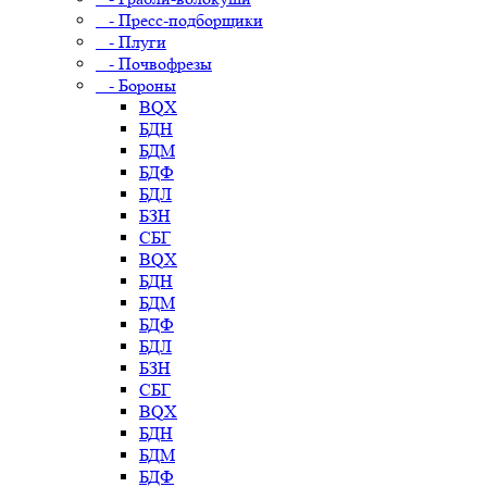
- Пресс-подборщики
- Плуги
- Почвофрезы
- Бороны
BQX
БДН
БДМ
БДФ
БДЛ
БЗН
СБГ
BQX
БДН
БДМ
БДФ
БДЛ
БЗН
СБГ
BQX
БДН
БДМ
БДФ