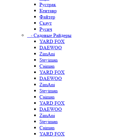
Рустрак
Кентавр
Файтер
Скаут
Русич
- Садовые Райдеры
YARD FOX
DAEWOO
ZimAni
Steviman
Caiman
YARD FOX
DAEWOO
ZimAni
Steviman
Caiman
YARD FOX
DAEWOO
ZimAni
Steviman
Caiman
YARD FOX