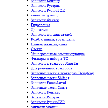
Запчасти Кентавр
Запчасти Рустрак
Запчасти Русич\TZR
запчасти уралец
Запчасти Файтер
Гидравлика
Двигатели
Запчасти для двигателей
Колёса, шины, груза, цепи
Стандартные изделия
Стёкла
Универсальные комплектующие
Фильтры и наборы ТО
Запчасти к трактору XingTai
Для ременных тракторов
Запасные части к тракторам Dongfeng
Запасные части Shifeng
Запчасти Foton\Lovol
Запасные части Скаут
Запчасти Кентавр
Запчасти Рустрак
Запчасти Русич\TZR
запчасти уралец