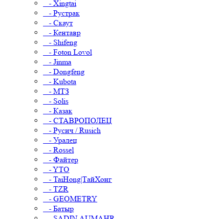
- Xingtai
- Рустрак
- Скаут
- Кентавр
- Shifeng
- Foton Lovol
- Jinma
- Dongfeng
- Kubota
- МТЗ
- Solis
- Казак
- СТАВРОПОЛЕЦ
- Русич / Rusich
- Уралец
- Rossel
- Файтер
- YTO
- TaiHong|ТайХонг
- TZR
- GEOMETRY
- Батыр
- SADIN AUMAHR